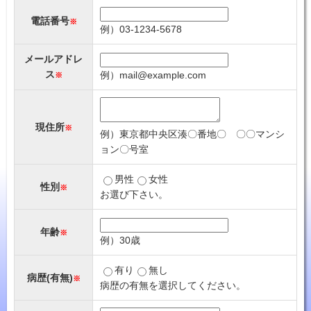
電話番号
※
例）03-1234-5678
メールアドレ
ス
例）mail@example.com
※
現住所
※
例）東京都中央区湊〇番地〇 〇〇マンシ
ョン〇号室
男性
女性
性別
※
お選び下さい。
年齢
※
例）30歳
有り
無し
病歴(有無)
※
病歴の有無を選択してください。